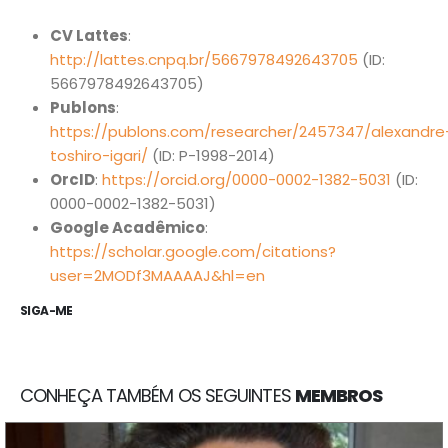
CV Lattes
:
http://lattes.cnpq.br/5667978492643705
(ID:
5667978492643705)
Publons
:
https://publons.com/researcher/2457347/alexandre
Núcleo de Análise e Síntese de Soluções Baseadas na
toshiro-igari/
(ID: P-1998-2014)
Natureza.
OrcID
:
https://orcid.org/0000-0002-1382-5031
(ID:
0000-0002-1382-5031)
biotasintese@usp.br
Google Acadêmico
:
https://scholar.google.com/citations?
Instituto de Estudos Avançados, Universidade de São
user=2MODf3MAAAAJ&hl=en
Paulo. R. do Anfiteatro, 513 - Butantã, São Paulo - SP,
SIGA-ME
05508-060.
INOVA USP - Centro de Inovação da USP. Av. Prof. Lúcio
Martins Rodrigues, 370 - Butantã, São Paulo - SP,
CONHEÇA TAMBÉM OS SEGUINTES
MEMBROS
05508-020.