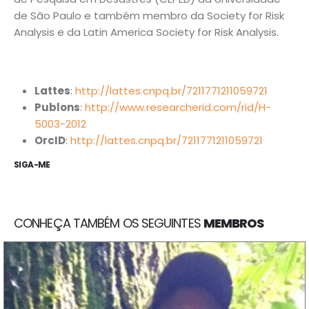
de São Paulo e também membro da Society for Risk
Analysis e da Latin America Society for Risk Analysis.
Núcleo de Análise e Síntese de Soluções Baseadas na
Natureza.
Lattes
:
http://lattes.cnpq.br/7211771211059721
biotasintese@usp.br
Publons
:
http://www.researcherid.com/rid/H-
5003-2012
Instituto de Estudos Avançados, Universidade de São
OrcID
:
http://lattes.cnpq.br/7211771211059721
Paulo. R. do Anfiteatro, 513 - Butantã, São Paulo - SP,
SIGA-ME
05508-060.
INOVA USP - Centro de Inovação da USP. Av. Prof. Lúcio
Martins Rodrigues, 370 - Butantã, São Paulo - SP,
CONHEÇA TAMBÉM OS SEGUINTES
MEMBROS
05508-020.