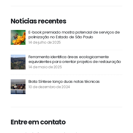
INOVA USP - Centro de Inovação da USP. Av. Prof. Lúcio
Martins Rodrigues, 370 - Butantã, São Paulo - SP,
05508-020.
Notícias recentes
E-book premiado mostra potencial de serviços de
polinização no Estado de São Paulo
14 de julho de 2025
Ferramenta identifica áreas ecologicamente
equivalentes para orientar projetos de restauração
14 de maio de 2025
Biota Síntese lança duas notas técnicas
10 de dezembro de 2024
Links rápidos
Contato
Entre em contato
Sobre o Projeto