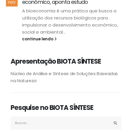
econômico, aponta estudo
nov
A bioeconomia é uma prática que busca a
utilização dos recursos biológicos para
impulsionar o desenvolvimento econômico,
social e ambiental...
continue lendo
Apresentação BIOTA SÍNTESE
Núcleo de Análise e Síntese de Soluções Baseadas na
Núcleo de Análise e Síntese de Soluções Baseadas
Natureza.
na Natureza
biotasintese@usp.br
Pesquise no BIOTA SÍNTESE
Instituto de Estudos Avançados, Universidade de São
Paulo. R. do Anfiteatro, 513 - Butantã, São Paulo - SP,
05508-060.