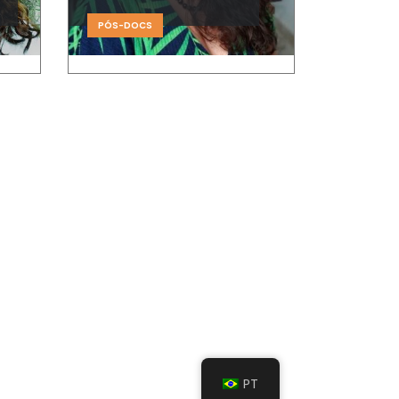
PÓS-DOCS
Links rápidos
Contato
Sobre o Projeto
Nossa Equipe
Notícias
bContent
.
PT