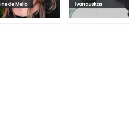
ine de Mello
Ivanauskas
iotasintese@usp.br
nstituto de Estudos Avançados,
niversidade de São Paulo. R. do
nfiteatro, 513 - Butantã, São
aulo - SP, 05508-060.
NOVA USP - Centro de Inovação
a USP. Av. Prof. Lúcio Martins
odrigues, 370 - Butantã, São
aulo - SP, 05508-020.
A SÍNTESE. Todos os direitos reservados. Desenvolvido por
We