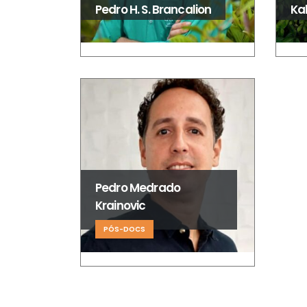
Pedro H. S. Brancalion
Kal
b
I
U
Núcleo de Análise e Síntese de
A
Soluções Baseadas na Natureza.
P
I
Pedro Medrado
d
Krainovic
R
P
PÓS-DOCS
© 2022 BIOT