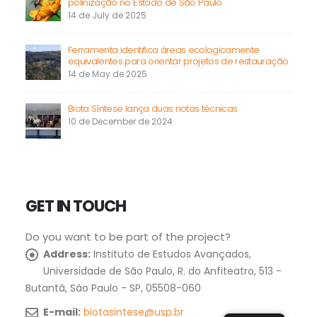
polinização no Estado de São Paulo
14 de July de 2025
Ferramenta identifica áreas ecologicamente
equivalentes para orientar projetos de restauração
14 de May de 2025
Biota Síntese lança duas notas técnicas
10 de December de 2024
Quick Links
Contact
GET IN TOUCH
About the Project
Do you want to be part of the project?
Our Team
Address:
Instituto de Estudos Avançados,
News
Universidade de São Paulo, R. do Anfiteatro, 513 -
Butantã, São Paulo - SP, 05508-060
© 2022 BIOTA SÍNTESE. All rights reserved. Developed by
E-mail:
biotasintese@usp.br